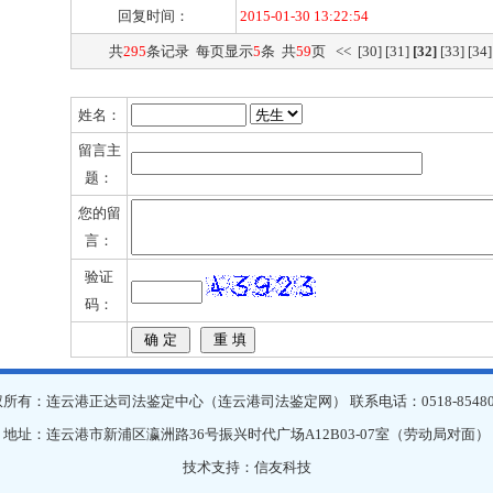
回复时间：
2015-01-30 13:22:54
共
295
条记录 每页显示
5
条 共
59
页
<<
[30]
[31]
[32]
[33]
[34]
姓名：
留言主
题：
您的留
言：
验证
码：
所有：连云港正达司法鉴定中心（连云港司法鉴定网） 联系电话：0518-85480
地址：连云港市新浦区瀛洲路36号振兴时代广场A12B03-07室（劳动局对面）
技术支持：
信友科技