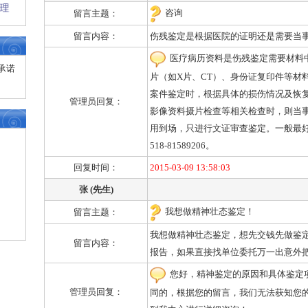
咨询
留言主题：
留言内容：
伤残鉴定是根据医院的证明还是需要当
医疗病历资料是伤残鉴定需要材料
承诺
片（如X片、CT）、身份证复印件等材
案件鉴定时，根据具体的损伤情况及恢
管理员回复：
影像资料摄片检查等相关检查时，则当
用到场，只进行文证审查鉴定。一般最
518-81589206。
回复时间：
2015-03-09 13:58:03
张 (先生)
我想做精神壮态鉴定！
留言主题：
我想做精神壮态鉴定，想先交钱先做鉴
留言内容：
报告，如果直接找单位委托万一出意外
您好，精神鉴定的原因和具体鉴定
管理员回复：
同的，根据您的留言，我们无法获知您