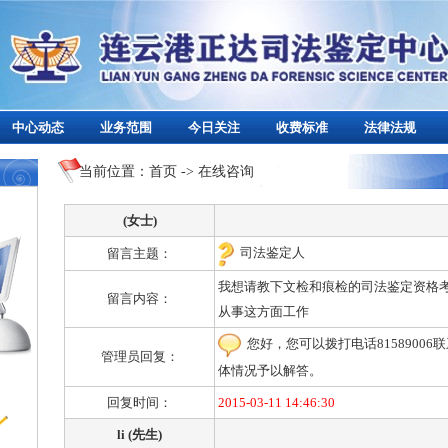
中心动态
业务范围
今日关注
收费标准
法律法规
当前位置：首页 -> 在线咨询
(女士)
司法鉴定人
留言主题：
我想请教下文检和痕检的司法鉴定资格
留言内容：
从事这方面工作
您好，您可以拨打电话8158900
管理员回复：
体情况予以解答。
回复时间：
2015-03-11 14:46:30
li (先生)