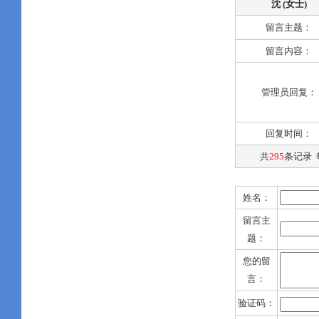
沈 (女士)
留言主题：
留言内容：
管理员回复：
回复时间：
共
295
条记录 
姓名：
留言主
题：
您的留
言：
验证码：