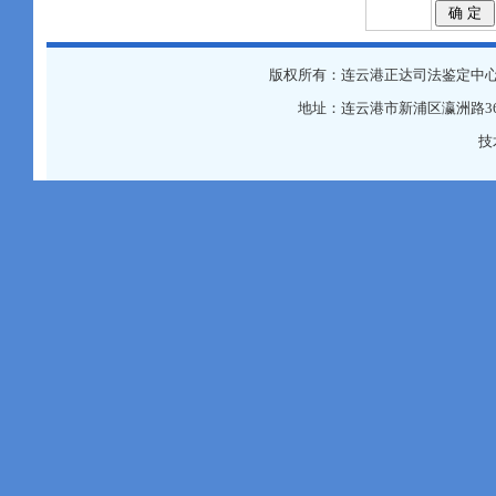
版权所有：连云港正达司法鉴定中心（连
地址：连云港市新浦区瀛洲路36
技