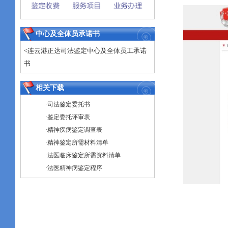
中心及全体员承诺书
<连云港正达司法鉴定中心及全体员工承诺
书
相关下载
·
司法鉴定委托书
·
鉴定委托评审表
·
精神疾病鉴定调查表
·
精神鉴定所需材料清单
·
法医临床鉴定所需资料清单
·
法医精神病鉴定程序