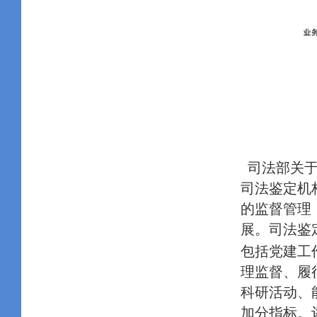
司法部关于
司法鉴定机
的监督管理
展。司法鉴
包括党建工
理监督、履
科研活动、
加分指标。